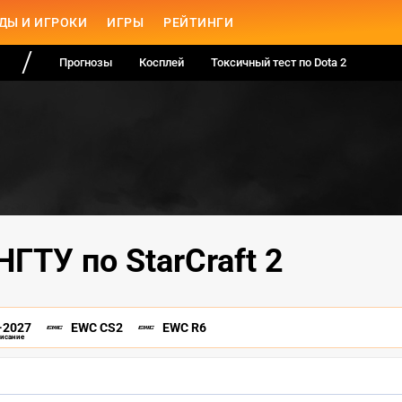
ДЫ И ИГРОКИ
ИГРЫ
РЕЙТИНГИ
Прогнозы
Косплей
Токсичный тест по Dota 2
НГТУ по StarCraft 2
-2027
EWC CS2
EWC R6
писание