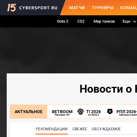
МАТЧИ
ТУРНИРЫ
КОМАН
Dota 2
CS2
Мир танков
Еще
Новости о 
АКТУАЛЬНОЕ
BETBOOM
TI 2026
РПЛ 2026
Реклама 18+
по Dota 2
таблица и рас
РЕКОМЕНДАЦИИ
СВЕЖЕЕ
ОБСУЖДАЕМОЕ