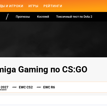
ДЫ И ИГРОКИ
ИГРЫ
РЕЙТИНГИ
Прогнозы
Косплей
Токсичный тест по Dota 2
miga Gaming по CS:GO
-2027
EWC CS2
EWC R6
писание