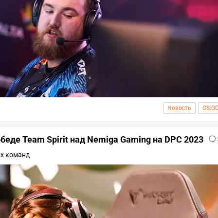
Новость
CS:G
беде Team Spirit над Nemiga Gaming на DPC 2023
их команд