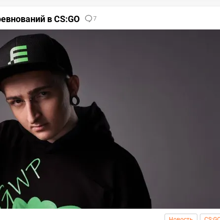
ревнований в CS:GO
7
Новость
CS:G