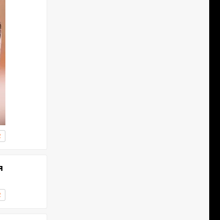
2
я
2