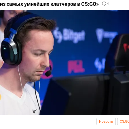
 из самых умнейших клатчеров в CS:GO»
4
Новость
CS:G