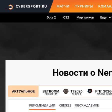
МАТЧИ
ТУРНИРЫ
КОМАН
Dota 2
CS2
Мир танков
Еще
Новости о Ne
АКТУАЛЬНОЕ
BETBOOM
TI 2026
РПЛ 2026
Реклама 18+
по Dota 2
таблица и рас
РЕКОМЕНДАЦИИ
СВЕЖЕЕ
ОБСУЖДАЕМОЕ