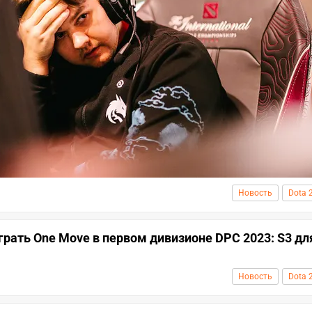
Новость
Dota 
рать One Move в первом дивизионе DPC 2023: S3 дл
Новость
Dota 