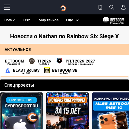
Dota 2
CS2
Мир танков
Еще
Новости о Nathan по Rainbow Six Siege X
АКТУАЛЬНОЕ
BETBOOM
TI 2026
РПЛ 2026-2027
Реклама 18+
по Dota 2
таблица и расписание
BLAST Bounty
BETBOOM SB
по CS2
по Dota 2
Спецпроекты
‹
›