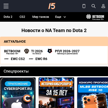
Dota 2
CS2
Мир танков
Еще
Новости о NA Team по Dota 2
АКТУАЛЬНОЕ
BETBOOM
TI 2026
РПЛ 2026-2027
Реклама 18+
по Dota 2
таблица и расписание
EWC CS2
EWC R6
Спецпроекты
‹
›