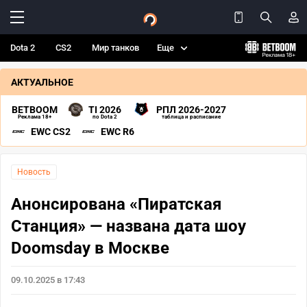
Dota 2
CS2
Мир танков
Еще
АКТУАЛЬНОЕ
BETBOOM
TI 2026
РПЛ 2026-2027
Реклама 18+
по Dota 2
таблица и расписание
EWC CS2
EWC R6
Новость
Анонсирована «Пиратская
Станция» — названа дата шоу
Doomsday в Москве
09.10.2025 в 17:43