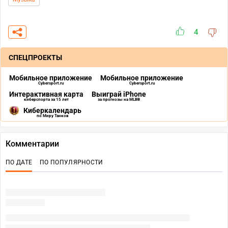
4
СПЕЦПРОЕКТЫ
Мобильное приложение
Мобильное приложение
Cybersport.ru
Cybersport.ru
Интерактивная карта
Выиграй iPhone
киберспорта за 15 лет
за прогнозы на MLBB
Киберкалендарь
по Миру Танков
Комментарии
ПО ДАТЕ
ПО ПОПУЛЯРНОСТИ