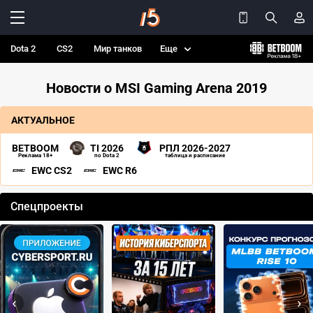
Dota 2
CS2
Мир танков
Еще
Новости о MSI Gaming Arena 2019
АКТУАЛЬНОЕ
BETBOOM
TI 2026
РПЛ 2026-2027
Реклама 18+
по Dota 2
таблица и расписание
EWC CS2
EWC R6
Спецпроекты
‹
›