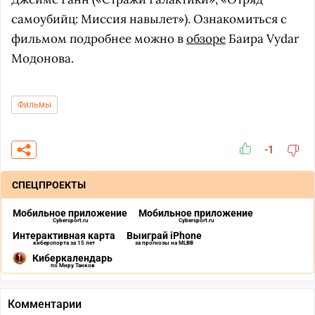
самоубийц: Миссия навылет»). Ознакомиться с
фильмом подробнее можно в
обзоре
Баира Vydar
Модонова.
Фильмы
-1
СПЕЦПРОЕКТЫ
Мобильное приложение
Мобильное приложение
Cybersport.ru
Cybersport.ru
Интерактивная карта
Выиграй iPhone
киберспорта за 15 лет
за прогнозы на MLBB
Киберкалендарь
по Миру Танков
Комментарии