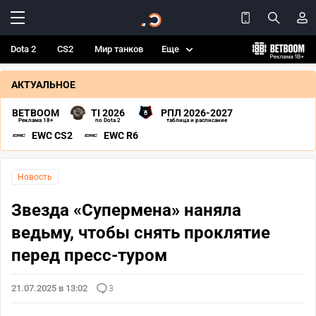
Dota 2
CS2
Мир танков
Еще
АКТУАЛЬНОЕ
BETBOOM
TI 2026
РПЛ 2026-2027
Реклама 18+
по Dota 2
таблица и расписание
EWC CS2
EWC R6
Новость
Звезда «Супермена» наняла
ведьму, чтобы снять проклятие
перед пресс-туром
21.07.2025 в 13:02
3