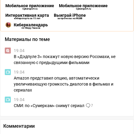
Мобильное приложение
Мобильное приложение
Cybersport.ru
Cybersport.ru
Интерактивная карта
Выиграй iPhone
киберспорта за 15 лет
за прогнозы на MLBB
Киберкалендарь
по Миру Танков
Материалы по теме
19.04
В «Дэдпуле 3» покажут новую версию Росомахи, не
связанную с предыдущими фильмами
19.04
Amazon представил опцию, автоматически
увеличивающую громкость диалогов в фильмах и
сериалах
19.04
СМИ: по «Сумеркам» снимут сериал
7
Комментарии