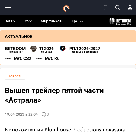
Dota 2
CS2
Мир танков
Еще
АКТУАЛЬНОЕ
BETBOOM
TI 2026
РПЛ 2026-2027
Реклама 18+
по Dota 2
таблица и расписание
EWC CS2
EWC R6
Новость
Вышел трейлер пятой части
«Астрала»
19.04.2023 в 22:04
3
Кинокомпания Blumhouse Productions показала