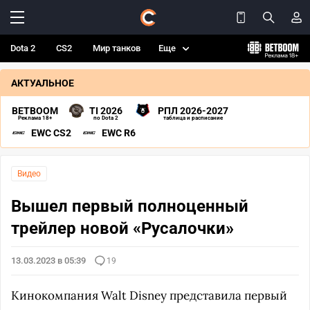
Dota 2
CS2
Мир танков
Еще
АКТУАЛЬНОЕ
BETBOOM
TI 2026
РПЛ 2026-2027
Реклама 18+
по Dota 2
таблица и расписание
EWC CS2
EWC R6
Видео
Вышел первый полноценный
трейлер новой «Русалочки»
13.03.2023 в 05:39
19
Кинокомпания Walt Disney представила первый