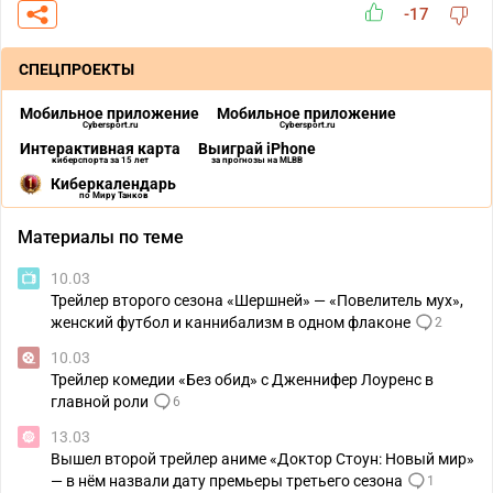
-17
СПЕЦПРОЕКТЫ
Мобильное приложение
Мобильное приложение
Cybersport.ru
Cybersport.ru
Интерактивная карта
Выиграй iPhone
киберспорта за 15 лет
за прогнозы на MLBB
Киберкалендарь
по Миру Танков
Материалы по теме
10.03
Трейлер второго сезона «Шершней» — «Повелитель мух»,
женский футбол и каннибализм в одном флаконе
2
10.03
Трейлер комедии «Без обид» с Дженнифер Лоуренс в
главной роли
6
13.03
Вышел второй трейлер аниме «Доктор Стоун: Новый мир»
— в нём назвали дату премьеры третьего сезона
1