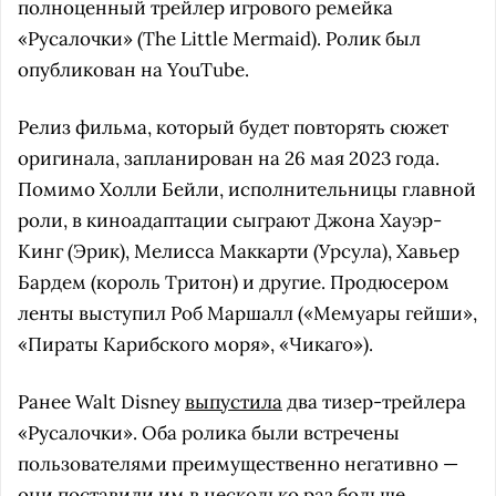
полноценный трейлер игрового ремейка
«Русалочки» (The Little Mermaid). Ролик был
опубликован на YouTube.
Релиз фильма, который будет повторять сюжет
оригинала, запланирован на 26 мая 2023 года.
Помимо Холли Бейли, исполнительницы главной
роли, в киноадаптации сыграют Джона Хауэр-
Кинг (Эрик), Мелисса Маккарти (Урсула), Хавьер
Бардем (король Тритон) и другие. Продюсером
ленты выступил Роб Маршалл («Мемуары гейши»,
«Пираты Карибского моря», «Чикаго»).
Ранее Walt Disney
выпустила
два тизер-трейлера
«Русалочки». Оба ролика были встречены
пользователями преимущественно негативно —
они поставили им в несколько раз больше