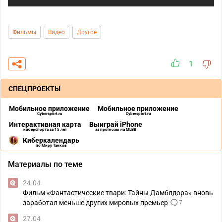
Фильмы
Видео
Другое
1
СПЕЦПРОЕКТЫ
Мобильное приложение
Мобильное приложение
Cybersport.ru
Cybersport.ru
Интерактивная карта
Выиграй iPhone
киберспорта за 15 лет
за прогнозы на MLBB
Киберкалендарь
по Миру Танков
Материалы по теме
24.04
Фильм «Фантастические твари: Тайны Дамблдора» вновь
заработал меньше других мировых премьер
7
27.04