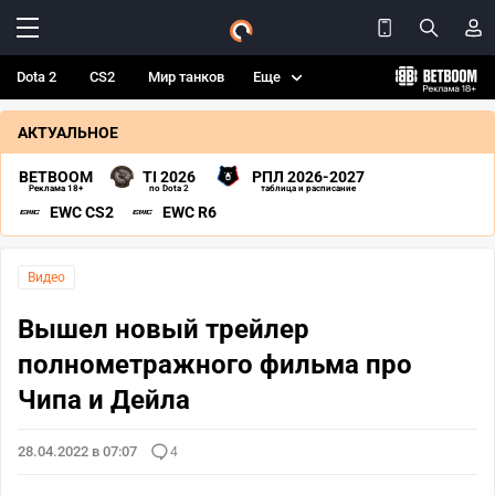
Dota 2
CS2
Мир танков
Еще
АКТУАЛЬНОЕ
BETBOOM
TI 2026
РПЛ 2026-2027
Реклама 18+
по Dota 2
таблица и расписание
EWC CS2
EWC R6
Видео
Вышел новый трейлер
полнометражного фильма про
Чипа и Дейла
28.04.2022 в 07:07
4