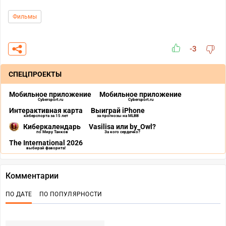
Фильмы
-3
СПЕЦПРОЕКТЫ
Мобильное приложение
Мобильное приложение
Cybersport.ru
Cybersport.ru
Интерактивная карта
Выиграй iPhone
киберспорта за 15 лет
за прогнозы на MLBB
Киберкалендарь
Vasilisa или by_Owl?
по Миру Танков
За кого сердечко?
The International 2026
выбирай фаворита!
Комментарии
ПО ДАТЕ
ПО ПОПУЛЯРНОСТИ