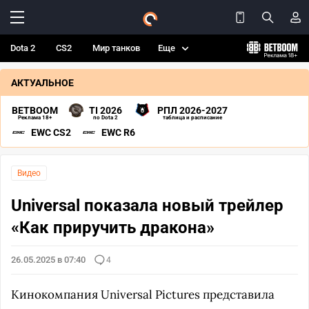
Dota 2
CS2
Мир танков
Еще
АКТУАЛЬНОЕ
BETBOOM
TI 2026
РПЛ 2026-2027
Реклама 18+
по Dota 2
таблица и расписание
EWC CS2
EWC R6
Видео
Universal показала новый трейлер
«Как приручить дракона»
26.05.2025 в 07:40
4
Кинокомпания Universal Pictures представила