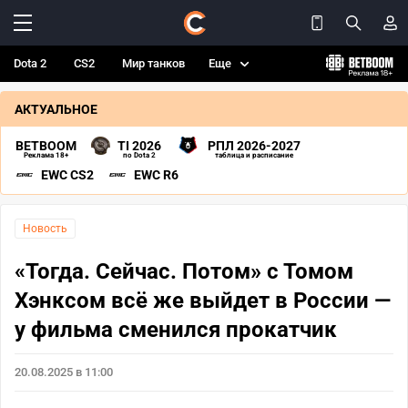
Dota 2
CS2
Мир танков
Еще
АКТУАЛЬНОЕ
BETBOOM
TI 2026
РПЛ 2026-2027
Реклама 18+
по Dota 2
таблица и расписание
EWC CS2
EWC R6
Новость
«Тогда. Сейчас. Потом» с Томом
Хэнксом всё же выйдет в России —
у фильма сменился прокатчик
20.08.2025 в 11:00