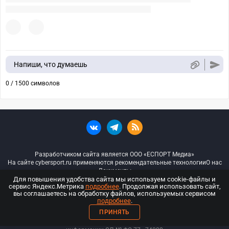
Напиши, что думаешь
0 / 1500 символов
Разработчиком сайта является ООО «ЕСПОРТ Медиа»
На сайте cybersport.ru применяются рекомендательные технологии
О нас
Документы
Для повышения удобства сайта мы используем cookie-файлы и
сервис Яндекс.Метрика
подробнее
. Продолжая использовать сайт,
© ООО «Киберспорт.ру» — Все права защищены
вы соглашаетесь на обработку файлов, используемых сервисом
подробнее
.
18+
ПРИНЯТЬ
ООО «Киберспорт.ру». Свидетельство о регистрации средств массовой