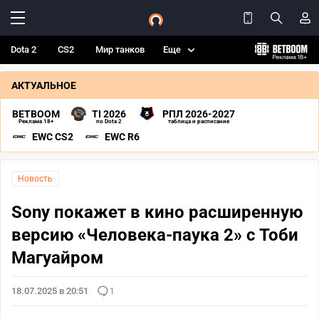
Dota 2
CS2
Мир танков
Еще
АКТУАЛЬНОЕ
BETBOOM
TI 2026
РПЛ 2026-2027
Реклама 18+
по Dota 2
таблица и расписание
EWC CS2
EWC R6
Новость
Sony покажет в кино расширенную
версию «Человека-паука 2» с Тоби
Магуайром
18.07.2025 в 20:51
1