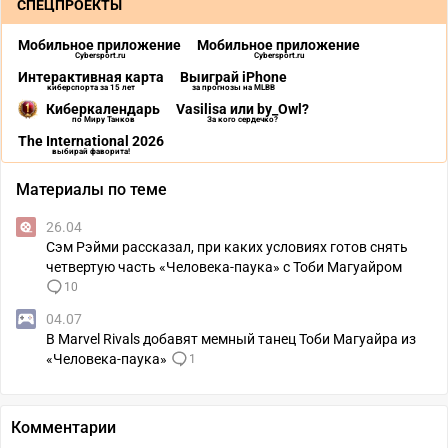
СПЕЦПРОЕКТЫ
Мобильное приложение
Мобильное приложение
Cybersport.ru
Cybersport.ru
Интерактивная карта
Выиграй iPhone
киберспорта за 15 лет
за прогнозы на MLBB
Киберкалендарь
Vasilisa или by_Owl?
по Миру Танков
За кого сердечко?
The International 2026
выбирай фаворита!
Материалы по теме
26.04
Сэм Рэйми рассказал, при каких условиях готов снять
четвертую часть «Человека-паука» с Тоби Магуайром
10
04.07
В Marvel Rivals добавят мемный танец Тоби Магуайра из
«Человека-паука»
1
Комментарии