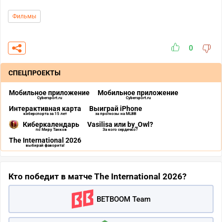
Фильмы
0
СПЕЦПРОЕКТЫ
Мобильное приложение
Мобильное приложение
Cybersport.ru
Cybersport.ru
Интерактивная карта
Выиграй iPhone
киберспорта за 15 лет
за прогнозы на MLBB
Киберкалендарь
Vasilisa или by_Owl?
по Миру Танков
За кого сердечко?
The International 2026
выбирай фаворита!
Кто победит в матче The International 2026?
BETBOOM Team