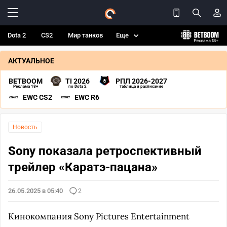
Dota 2
CS2
Мир танков
Еще
АКТУАЛЬНОЕ
BETBOOM
TI 2026
РПЛ 2026-2027
Реклама 18+
по Dota 2
таблица и расписание
EWC CS2
EWC R6
Новость
Sony показала ретроспективный
трейлер «Каратэ-пацана»
26.05.2025 в 05:40
2
Кинокомпания Sony Pictures Entertainment