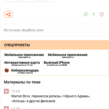
1
Источник
deadline.com
СПЕЦПРОЕКТЫ
Мобильное приложение
Мобильное приложение
Cybersport.ru
Cybersport.ru
Интерактивная карта
Выиграй iPhone
киберспорта за 15 лет
за прогнозы на MLBB
Киберкалендарь
по Миру Танков
Материалы по теме
10.03
Warner Bros. перенесла релизы «Чёрного Адама»,
«Флэша» и других фильмов
17.03