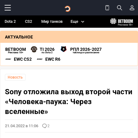
Dota 2
CS2
Мир танков
Еще
АКТУАЛЬНОЕ
BETBOOM
TI 2026
РПЛ 2026-2027
Реклама 18+
по Dota 2
таблица и расписание
EWC CS2
EWC R6
Новость
Sony отложила выход второй части
«Человека-паука: Через
вселенные»
21.04.2022 в 11:06
2