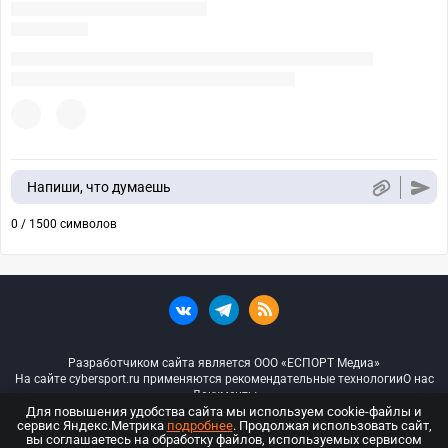
Напиши, что думаешь
0 / 1500 символов
Разработчиком сайта является ООО «ЕСПОРТ Медиа»
На сайте cybersport.ru применяются рекомендательные технологии
О нас
Документы
Для повышения удобства сайта мы используем cookie-файлы и
сервис Яндекс.Метрика
подробнее
. Продолжая использовать сайт,
© ООО «Киберспорт.ру» — Все права защищены
вы соглашаетесь на обработку файлов, используемых сервисом