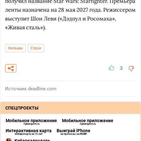
получил название Star Wars: Starfighter. Премьера
ленты назначена на 28 мая 2027 года. Режиссером
выступит Шон Леви («Дэдпул и Росомаха»,
«Живая сталь»).
Фильмы
Слухи
3
Источник
deadline.com
СПЕЦПРОЕКТЫ
Мобильное приложение
Мобильное приложение
Cybersport.ru
Cybersport.ru
Интерактивная карта
Выиграй iPhone
киберспорта за 15 лет
за прогнозы на MLBB
Киберкалендарь