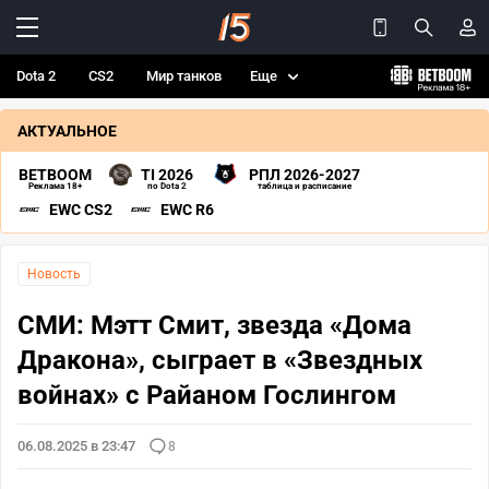
Dota 2
CS2
Мир танков
Еще
АКТУАЛЬНОЕ
BETBOOM
TI 2026
РПЛ 2026-2027
Реклама 18+
по Dota 2
таблица и расписание
EWC CS2
EWC R6
Новость
СМИ: Мэтт Смит, звезда «Дома
Дракона», сыграет в «Звездных
войнах» с Райаном Гослингом
06.08.2025 в 23:47
8