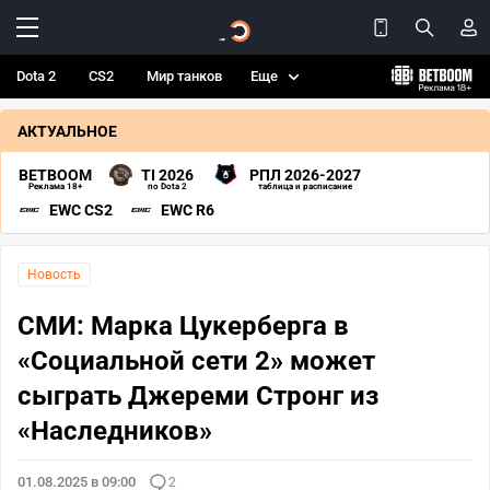
Dota 2
CS2
Мир танков
Еще
АКТУАЛЬНОЕ
BETBOOM
TI 2026
РПЛ 2026-2027
Реклама 18+
по Dota 2
таблица и расписание
EWC CS2
EWC R6
Новость
СМИ: Марка Цукерберга в
«Социальной сети 2» может
сыграть Джереми Стронг из
«Наследников»
01.08.2025 в 09:00
2