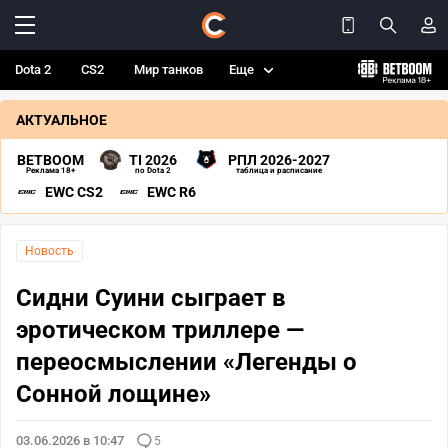
Dota 2
CS2
Мир танков
Еще
АКТУАЛЬНОЕ
BETBOOM
TI 2026
РПЛ 2026-2027
Реклама 18+
по Dota 2
таблица и расписание
EWC CS2
EWC R6
Новость
Сидни Суини сыграет в
эротическом триллере —
переосмыслении «Легенды о
Сонной лощине»
03.06.2026 в 10:47
5