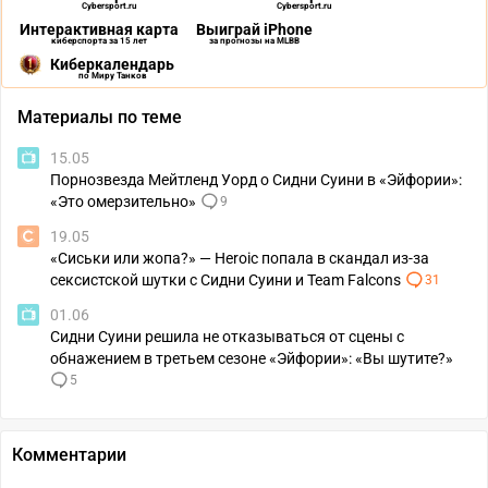
Cybersport.ru
Cybersport.ru
Интерактивная карта
Выиграй iPhone
киберспорта за 15 лет
за прогнозы на MLBB
Киберкалендарь
по Миру Танков
Материалы по теме
15.05
Порнозвезда Мейтленд Уорд о Сидни Суини в «Эйфории»:
«Это омерзительно»
9
19.05
«Сиськи или жопа?» — Heroic попала в скандал из-за
сексистской шутки с Сидни Суини и Team Falcons
31
01.06
Сидни Суини решила не отказываться от сцены с
обнажением в третьем сезоне «Эйфории»: «Вы шутите?»
5
Комментарии