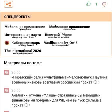
1
СПЕЦПРОЕКТЫ
Мобильное приложение
Мобильное приложение
Cybersport.ru
Cybersport.ru
Интерактивная карта
Выиграй iPhone
киберспорта за 15 лет
за прогнозы на MLBB
Киберкалендарь
Vasilisa или by_Owl?
по Миру Танков
За кого сердечко?
The International 2026
выбирай фаворита!
Материалы по теме
28.06
«Пиратский» релиз мультфильма «Человек-паук: Паутина
вселенных» вновь возглавил российский прокат
6
28.06
Аналитик: отмена «Флэша» отразилась бы меньшими
финансовыми потерями для WB, чем выпуск фильма в
прокат
1