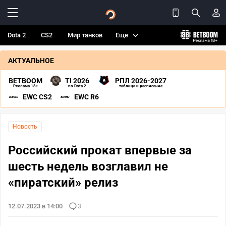
Dota 2
CS2
Мир танков
Еще
АКТУАЛЬНОЕ
BETBOOM
TI 2026
РПЛ 2026-2027
Реклама 18+
по Dota 2
таблица и расписание
EWC CS2
EWC R6
Новость
Российский прокат впервые за
шесть недель возглавил не
«пиратский» релиз
12.07.2023 в 14:00
3