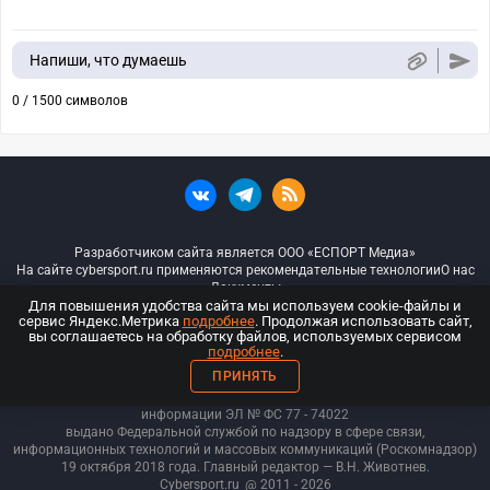
Напиши, что думаешь
0 / 1500 символов
Разработчиком сайта является ООО «ЕСПОРТ Медиа»
На сайте cybersport.ru применяются рекомендательные технологии
О нас
Документы
Для повышения удобства сайта мы используем cookie-файлы и
сервис Яндекс.Метрика
подробнее
. Продолжая использовать сайт,
© ООО «Киберспорт.ру» — Все права защищены
вы соглашаетесь на обработку файлов, используемых сервисом
подробнее
.
18+
ПРИНЯТЬ
ООО «Киберспорт.ру». Свидетельство о регистрации средств массовой
информации ЭЛ № ФС 77 - 74
022
выдано Федеральной службой по надзору в сфере связи,
информационных технологий и массовых коммуникаций (Роскомнадзор)
19 октября 2018 года. Главный редактор — В.Н. Животнев.
Cybersport.ru
@ 2011 - 2026