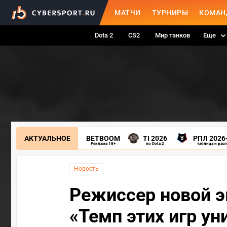
МАТЧИ
ТУРНИРЫ
КОМАН
Dota 2
CS2
Мир танков
Еще
АКТУАЛЬНОЕ
BETBOOM
TI 2026
РПЛ 2026
Реклама 18+
по Dota 2
таблица и рас
Новость
Режиссер новой эк
«Темп этих игр ун