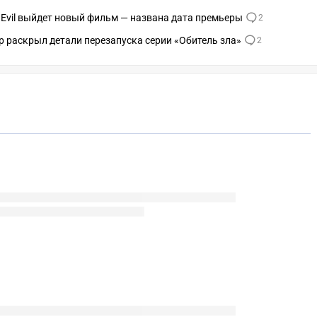
 Evil выйдет новый фильм — названа дата премьеры
2
р раскрыл детали перезапуска серии «Обитель зла»
2