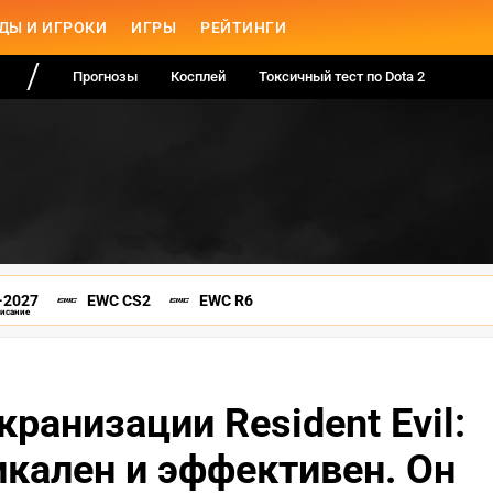
ДЫ И ИГРОКИ
ИГРЫ
РЕЙТИНГИ
Прогнозы
Косплей
Токсичный тест по Dota 2
-2027
EWC CS2
EWC R6
писание
ранизации Resident Evil:
икален и эффективен. Он