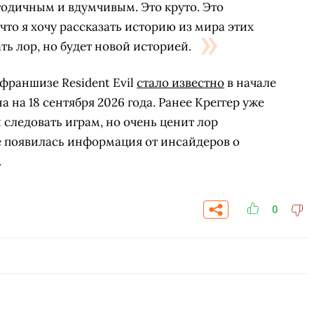
тодичным и вдумчивым. Это круто. Это
что я хочу рассказать историю из мира этих
ать лор, но будет новой историей.
 франшизе Resident Evil
стало известно
в начале
 на 18 сентября 2026 года. Ранее Креггер уже
и следовать играм, но очень ценит лор
е появилась информация от инсайдеров о
.
0
СКАЧАТЬ НА
СК
ЙТИ
ВЫБРАТЬ
ANDROID