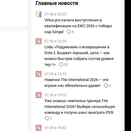
Главные новости
07.08 в 20:53
Virtus.pro начала выступление в
квалификации на EWC 2026 с победы
над Sangal
4
07.08 в 20:35
Loda: «Подумываю о возвращении в
Dota 2. Бюджет хороший, цель — как
можно быстрее собрать состав уровня
тир-1»
20
07.08 в 19:23
Новички The International 2026 — эти
игроки нас обязательно удивят
4
07.08 в 19:02
Уже знаешь чемпиона турнира The
International 2026? Выбери сильнейшую
команду и получи шанс выиграть PS5!
3
07.08 в 18:42