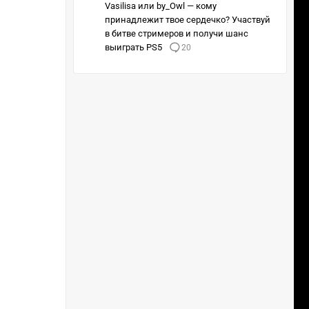
Vasilisa или by_Owl — кому
принадлежит твое сердечко? Участвуй
в битве стримеров и получи шанс
выиграть PS5
20