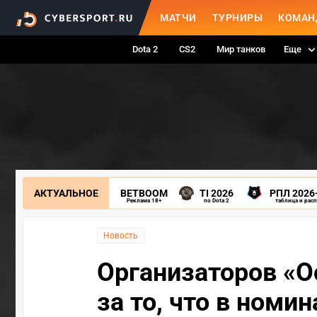
МАТЧИ
ТУРНИРЫ
КОМАН
Dota 2
CS2
Мир танков
Еще
АКТУАЛЬНОЕ
BETBOOM
TI 2026
РПЛ 2026
Реклама 18+
по Dota 2
таблица и рас
Новость
Организаторов «О
за то, что в ном