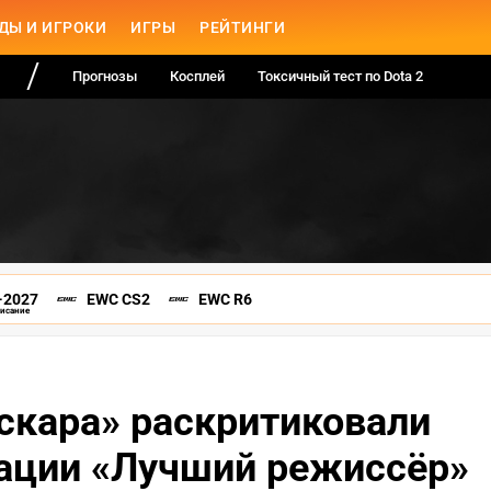
ДЫ И ИГРОКИ
ИГРЫ
РЕЙТИНГИ
Прогнозы
Косплей
Токсичный тест по Dota 2
-2027
EWC CS2
EWC R6
писание
скара» раскритиковали
инации «Лучший режиссёр»