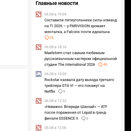
Главные новости
06.08 в 19:04
Составили пятиугольники силы команд
на TI 2026 — у PARIVISION хромает
менталка, а Falcons почти идеальна
26
06.08 в 18:16
Maelstorm стал самым любимым
русскоязычным кастером официальной
студии The International 2026
49
06.08 в 15:03
Rockstar назвала дату выхода третьего
трейлера GTA VI — его покажут на
Netflix
9
06.08 в 12:32
«Неважно. Впереди Шанхай» — ATF
после поражения от Liquid в гранд-
финале ESSENCE II
6
06.08 в 12:00