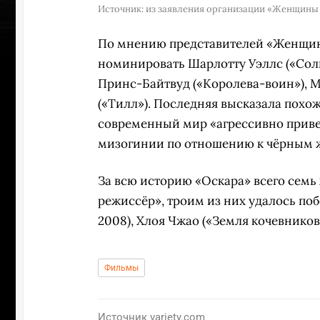
Источник:
из заявления организации «Женщины 
По мнению представителей «Женщин 
номинировать Шарлотту Уэллс («Сол
Принс-Байтвуд («Королева-воин»), М
(«Тилл»). Последняя высказала похож
современный мир «агрессивно приве
мизогинии по отношению к чёрным
За всю историю «Оскара» всего сем
режиссёр», троим из них удалось поб
2008), Хлоя Чжао («Земля кочевников»
УЧАСТВ
Фильмы
Источник
variety.com