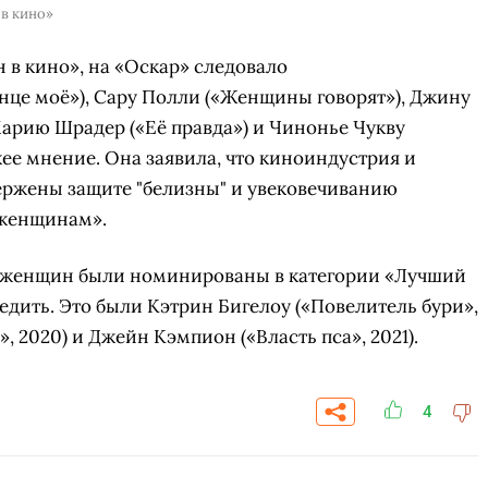
в кино»
в кино», на «Оскар» следовало
нце моё»), Сару Полли («Женщины говорят»), Джину
арию Шрадер («Её правда») и Чинонье Чукву
ее мнение. Она заявила, что киноиндустрия и
ржены защите "белизны" и увековечиванию
 женщинам».
ь женщин были номинированы в категории «Лучший
едить. Это были Кэтрин Бигелоу («Повелитель бури»,
, 2020) и Джейн Кэмпион («Власть пса», 2021).
СКАЧАТЬ НА
СК
ОВАТЬ
ЗАБРАТЬ
ANDROID
4