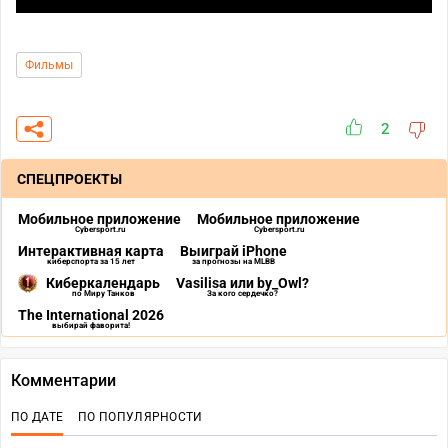
Фильмы
2
СПЕЦПРОЕКТЫ
Мобильное приложение
Мобильное приложение
Cybersport.ru
Cybersport.ru
Интерактивная карта
Выиграй iPhone
киберспорта за 15 лет
за прогнозы на MLBB
Киберкалендарь
Vasilisa или by_Owl?
по Миру Танков
За кого сердечко?
The International 2026
выбирай фаворита!
Комментарии
ПО ДАТЕ
ПО ПОПУЛЯРНОСТИ