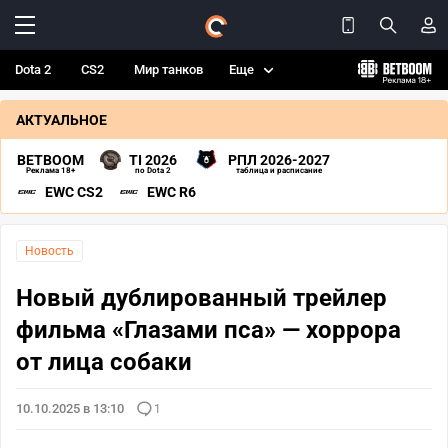
Dota 2
CS2
Мир танков
Еще
АКТУАЛЬНОЕ
BETBOOM
TI 2026
РПЛ 2026-2027
Реклама 18+
по Dota 2
таблица и расписание
EWC CS2
EWC R6
Новость
Новый дублированный трейлер
фильма «Глазами пса» — хоррора
от лица собаки
10.10.2025 в 13:10
1