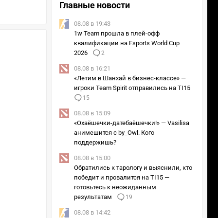
Главные новости
08.08 в 19:43
1w Team прошла в плей-офф
квалификации на Esports World Cup
2026
2
08.08 в 16:21
«Летим в Шанхай в бизнес-классе» —
игроки Team Spirit отправились на TI15
15
08.08 в 15:09
«Охаёшечки-датебаёшечки!» — Vasilisa
анимешится с by_Owl. Кого
поддержишь?
08.08 в 15:00
Обратились к тарологу и выяснили, кто
победит и провалится на TI15 —
готовьтесь к неожиданным
результатам
19
08.08 в 14:42