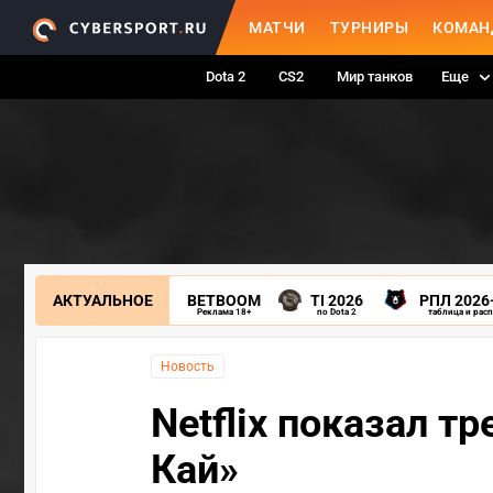
МАТЧИ
ТУРНИРЫ
КОМАН
Dota 2
CS2
Мир танков
Еще
АКТУАЛЬНОЕ
BETBOOM
TI 2026
РПЛ 2026
Реклама 18+
по Dota 2
таблица и рас
Новость
Netflix показал т
Кай»