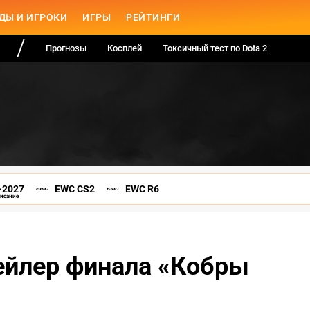
ДЫ И ИГРОКИ
ИГРЫ
РЕЙТИНГИ
Прогнозы
Косплей
Токсичный тест по Dota 2
-2027
EWC CS2
EWC R6
писание
рейлер финала «Кобры