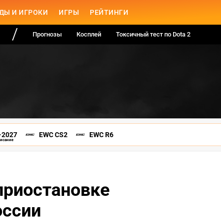
ДЫ И ИГРОКИ
ИГРЫ
РЕЙТИНГИ
Прогнозы
Косплей
Токсичный тест по Dota 2
-2027
EWC CS2
EWC R6
писание
 приостановке
оссии