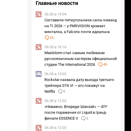
Главные новости
06.08 в 19:04
Составили пятиугольники силы команд
на TI 2026 — у PARIVISION хромает
менталка, а Falcons почти идеальна
26
06.08 в 18:16
Maelstorm стал самым любимым
русскоязычным кастером официальной
студии The International 2026
49
06.08 в 15:03
Rockstar назвала дату выхода третьего
трейлера GTA VI — его покажут на
Netflix
9
06.08 в 12:32
«Неважно. Впереди Шанхай» — ATF
после поражения от Liquid в гранд-
финале ESSENCE II
6
06.08 в 12:00