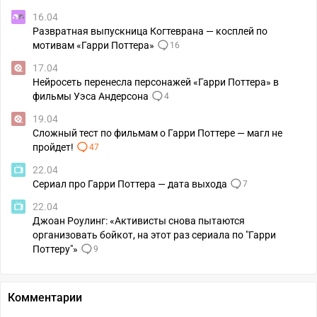
16.04
Развратная выпускница Когтеврана — косплей по
мотивам «Гарри Поттера»
16
17.04
Нейросеть перенесла персонажей «Гарри Поттера» в
фильмы Уэса Андерсона
4
19.04
Сложный тест по фильмам о Гарри Поттере — магл не
пройдет!
47
22.04
Сериал про Гарри Поттера — дата выхода
7
22.04
Джоан Роулинг: «Активисты снова пытаются
организовать бойкот, на этот раз сериала по "Гарри
Поттеру"»
9
Комментарии