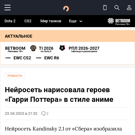
Dota 2
CS2
Мир танков
Еще
АКТУАЛЬНОЕ
BETBOOM
TI 2026
РПЛ 2026-2027
Реклама 18+
по Dota 2
таблица и расписание
EWC CS2
EWC R6
Новость
Нейросеть нарисовала героев
«Гарри Поттера» в стиле аниме
23.04.2023 в 21:32
2
Нейросеть Kandinsky 2.1 от «Сбера» изобразила