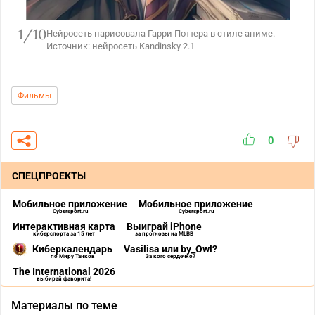
1/10
Нейросеть нарисовала Гарри Поттера в стиле аниме.
Источник: нейросеть Kandinsky 2.1
Фильмы
0
СПЕЦПРОЕКТЫ
Мобильное приложение
Мобильное приложение
Cybersport.ru
Cybersport.ru
Интерактивная карта
Выиграй iPhone
киберспорта за 15 лет
за прогнозы на MLBB
Киберкалендарь
Vasilisa или by_Owl?
по Миру Танков
За кого сердечко?
The International 2026
выбирай фаворита!
Материалы по теме