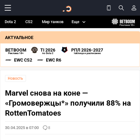
Dota 2
CS2
Мир танков
Еще
АКТУАЛЬНОЕ
BETBOOM
TI 2026
РПЛ 2026-2027
Реклама 18+
по Dota 2
таблица и расписание
EWC CS2
EWC R6
Новость
Marvel снова на коне —
«Громовержцы*» получили 88% на
RottenTomatoes
30.04.2025 в 07:00
8