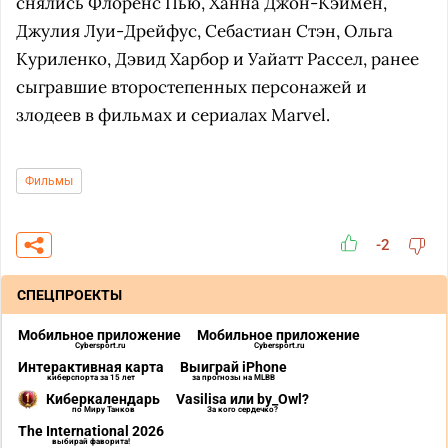
снялись Флоренс Пью, Ханна Джон-Кэймен,
Джулия Луи-Дрейфус, Себастиан Стэн, Ольга
Куриленко, Дэвид Харбор и Уайатт Рассел, ранее
сыгравшие второстепенных персонажей и
злодеев в фильмах и сериалах Marvel.
Фильмы
-2
СПЕЦПРОЕКТЫ
Мобильное приложение
Мобильное приложение
Cybersport.ru
Cybersport.ru
Интерактивная карта
Выиграй iPhone
киберспорта за 15 лет
за прогнозы на MLBB
Киберкалендарь
Vasilisa или by_Owl?
по Миру Танков
За кого сердечко?
The International 2026
выбирай фаворита!