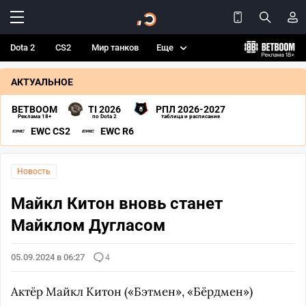
Dota 2
CS2
Мир танков
Еще
АКТУАЛЬНОЕ
BETBOOM
TI 2026
РПЛ 2026-2027
Реклама 18+
по Dota 2
таблица и расписание
EWC CS2
EWC R6
Новость
Майкл Китон вновь станет
Майклом Дугласом
05.09.2024 в 06:27
4
Актёр Майкл Китон («Бэтмен», «Бёрдмен»)