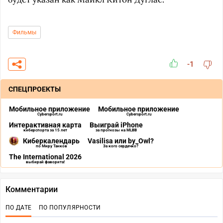
Фильмы
-1
СПЕЦПРОЕКТЫ
Мобильное приложение
Мобильное приложение
Cybersport.ru
Cybersport.ru
Интерактивная карта
Выиграй iPhone
киберспорта за 15 лет
за прогнозы на MLBB
Киберкалендарь
Vasilisa или by_Owl?
по Миру Танков
За кого сердечко?
The International 2026
выбирай фаворита!
Комментарии
ПО ДАТЕ
ПО ПОПУЛЯРНОСТИ