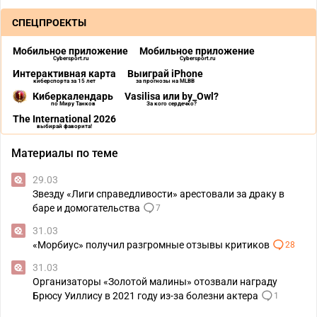
СПЕЦПРОЕКТЫ
Мобильное приложение
Мобильное приложение
Cybersport.ru
Cybersport.ru
Интерактивная карта
Выиграй iPhone
киберспорта за 15 лет
за прогнозы на MLBB
Киберкалендарь
Vasilisa или by_Owl?
по Миру Танков
За кого сердечко?
The International 2026
выбирай фаворита!
Материалы по теме
29.03
Звезду «Лиги справедливости» арестовали за драку в
баре и домогательства
7
31.03
«Морбиус» получил разгромные отзывы критиков
28
31.03
Организаторы «Золотой малины» отозвали награду
Брюсу Уиллису в 2021 году из-за болезни актера
1