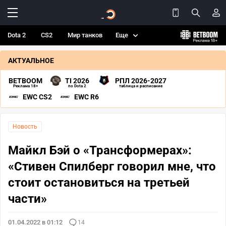
Dota 2
CS2
Мир танков
Еще
АКТУАЛЬНОЕ
BETBOOM
TI 2026
РПЛ 2026-2027
Реклама 18+
по Dota 2
таблица и расписание
EWC CS2
EWC R6
Новость
Майкл Бэй о «Трансформерах»:
«Стивен Спилберг говорил мне, что
стоит остановиться на третьей
части»
01.04.2022 в 01:12
14