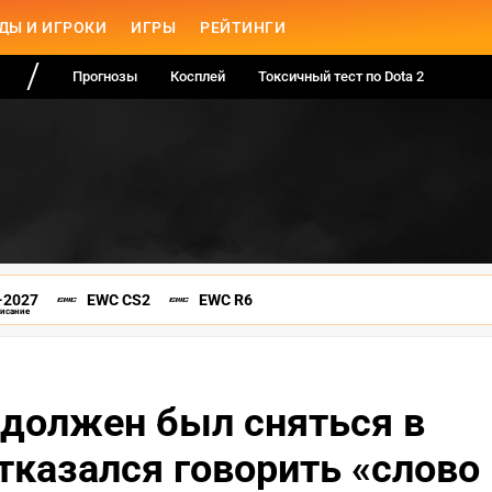
ДЫ И ИГРОКИ
ИГРЫ
РЕЙТИНГИ
Прогнозы
Косплей
Токсичный тест по Dota 2
-2027
EWC CS2
EWC R6
писание
y должен был сняться в
тказался говорить «слово