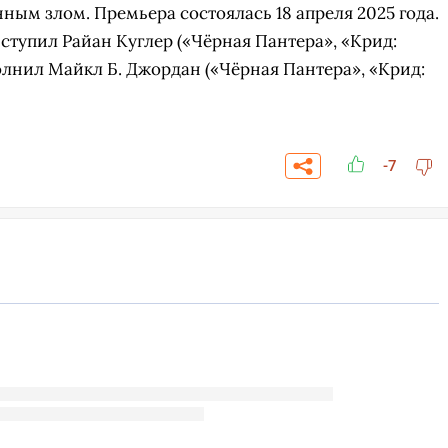
ным злом. Премьера состоялась 18 апреля 2025 года.
тупил Райан Куглер («Чёрная Пантера», «Крид:
олнил Майкл Б. Джордан («Чёрная Пантера», «Крид:
-7
СКАЧАТЬ НА
СК
ОВАТЬ
ЗАБРАТЬ
ANDROID