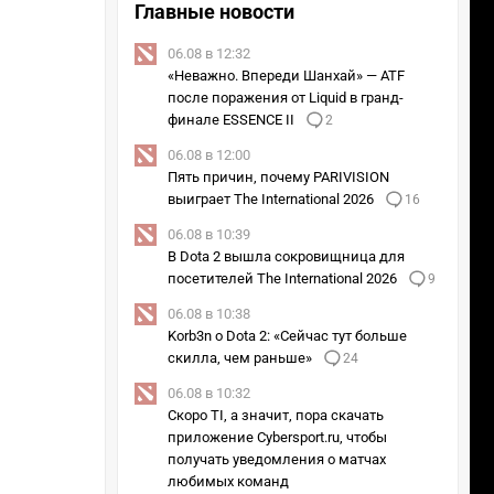
Главные новости
06.08 в 12:32
«Неважно. Впереди Шанхай» — ATF
после поражения от Liquid в гранд-
финале ESSENCE II
2
06.08 в 12:00
Пять причин, почему PARIVISION
выиграет The International 2026
16
06.08 в 10:39
В Dota 2 вышла сокровищница для
посетителей The International 2026
9
06.08 в 10:38
Korb3n о Dota 2: «Сейчас тут больше
скилла, чем раньше»
24
06.08 в 10:32
Скоро TI, а значит, пора скачать
приложение Cybersport.ru, чтобы
получать уведомления о матчах
любимых команд