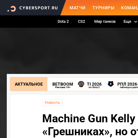
МАТЧИ
ТУРНИРЫ
КОМАН
Dota 2
CS2
Мир танков
Еще
АКТУАЛЬНОЕ
BETBOOM
TI 2026
РПЛ 2026
Реклама 18+
по Dota 2
таблица и рас
Новость
Machine Gun Kell
«Грешниках», но о