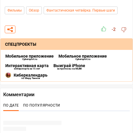
Фильмы
Обзор
Фантастическая четвёрка: Первые шаги
-2
СПЕЦПРОЕКТЫ
Мобильное приложение
Мобильное приложение
Cybersport.ru
Cybersport.ru
Интерактивная карта
Выиграй iPhone
киберспорта за 15 лет
за прогнозы на MLBB
Киберкалендарь
по Миру Танков
Комментарии
ПО ДАТЕ
ПО ПОПУЛЯРНОСТИ