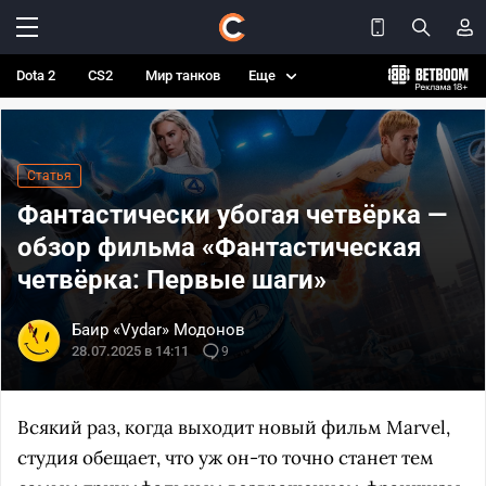
Dota 2
CS2
Мир танков
Еще
Статья
Фантастически убогая четвёрка —
обзор фильма «Фантастическая
четвёрка: Первые шаги»
Баир «Vydar» Модонов
28.07.2025 в 14:11
9
Всякий раз, когда выходит новый фильм Marvel,
студия обещает, что уж он-то точно станет тем