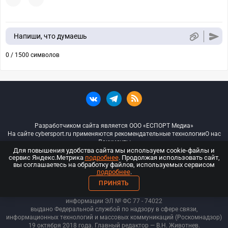
Напиши, что думаешь
0 / 1500 символов
Разработчиком сайта является ООО «ЕСПОРТ Медиа»
На сайте cybersport.ru применяются рекомендательные технологии
О нас
Документы
Для повышения удобства сайта мы используем cookie-файлы и
сервис Яндекс.Метрика
подробнее
. Продолжая использовать сайт,
© ООО «Киберспорт.ру» — Все права защищены
вы соглашаетесь на обработку файлов, используемых сервисом
подробнее
.
18+
ПРИНЯТЬ
ООО «Киберспорт.ру». Свидетельство о регистрации средств массовой
информации ЭЛ № ФС 77 - 74
022
выдано Федеральной службой по надзору в сфере связи,
информационных технологий и массовых коммуникаций (Роскомнадзор)
19 октября 2018 года. Главный редактор — В.Н. Животнев.