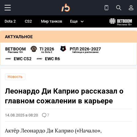
Dota 2
CS2
Мир танков
Еще
АКТУАЛЬНОЕ
BETBOOM
TI 2026
РПЛ 2026-2027
Реклама 18+
по Dota 2
таблица и расписание
EWC CS2
EWC R6
Новость
Леонардо Ди Каприо рассказал о
главном сожалении в карьере
14.08.2025 в 08:20
7
Актёр Леонардо Ди Каприо («Начало»,