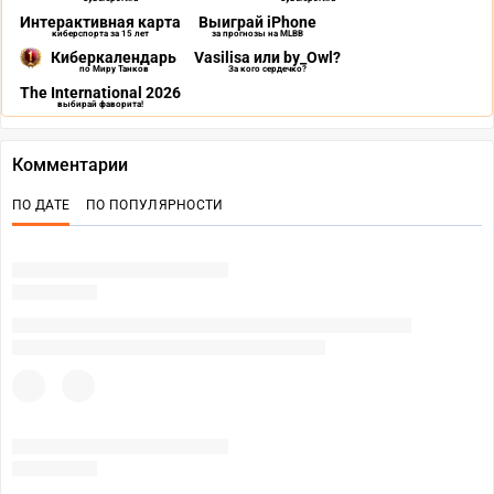
Интерактивная карта
Выиграй iPhone
киберспорта за 15 лет
за прогнозы на MLBB
Киберкалендарь
Vasilisa или by_Owl?
по Миру Танков
За кого сердечко?
The International 2026
выбирай фаворита!
Комментарии
ПО ДАТЕ
ПО ПОПУЛЯРНОСТИ