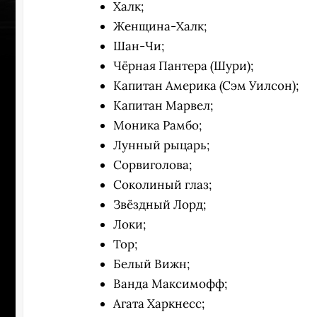
Халк;
Женщина-Халк;
Шан-Чи;
Чёрная Пантера (Шури);
Капитан Америка (Сэм Уилсон);
Капитан Марвел;
Моника Рамбо;
Лунный рыцарь;
Сорвиголова;
Соколиный глаз;
Звёздный Лорд;
Локи;
Тор;
УЧАСТВ
Белый Вижн;
Ванда Максимофф;
Агата Харкнесс;