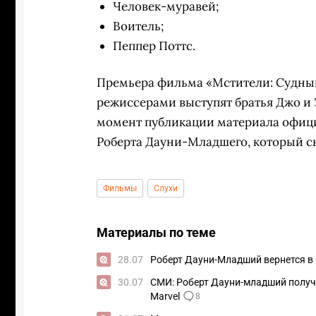
Человек-муравей;
Воитель;
Пеппер Поттс.
Премьера фильма «Мстители: Судный 
режиссерами выступят братья Джо и 
момент публикации материала офици
Роберта Дауни-Младшего, который сы
Фильмы
Слухи
Материалы по теме
28.07
Роберт Дауни-Младший вернется в 
30.07
СМИ: Роберт Дауни-младший получ
Marvel
8