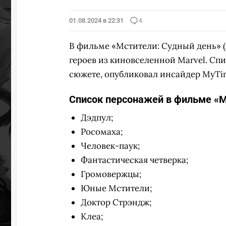
01.08.2024 в 22:31
4
В фильме «Мстители: Судный день» (
героев из киновселенной Marvel. Сп
сюжете, опубликовал инсайдер MyTim
Список персонажей в фильме «М
Дэдпул;
Росомаха;
Человек-паук;
Фантастическая четверка;
Громовержцы;
Юные Мстители;
Доктор Стрэндж;
Клеа;