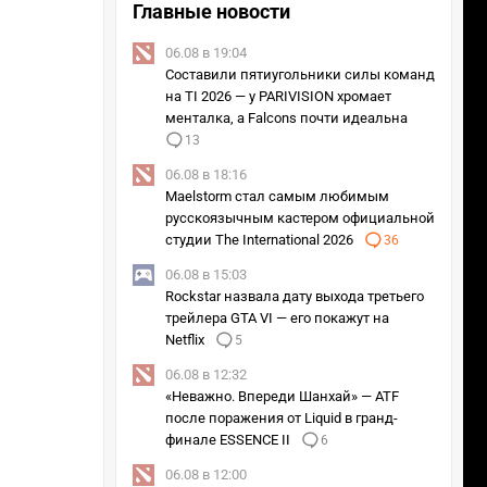
Главные новости
06.08 в 19:04
Составили пятиугольники силы команд
на TI 2026 — у PARIVISION хромает
менталка, а Falcons почти идеальна
13
06.08 в 18:16
Maelstorm стал самым любимым
русскоязычным кастером официальной
студии The International 2026
36
06.08 в 15:03
Rockstar назвала дату выхода третьего
трейлера GTA VI — его покажут на
Netflix
5
06.08 в 12:32
«Неважно. Впереди Шанхай» — ATF
после поражения от Liquid в гранд-
финале ESSENCE II
6
06.08 в 12:00