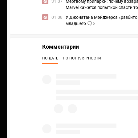
31.07
Мертвому припарки: почему возвр
Marvel кажется попыткой спасти то
01.08
У Джонатана Мэйджерса «разбито се
младшего
6
Комментарии
ПО ДАТЕ
ПО ПОПУЛЯРНОСТИ