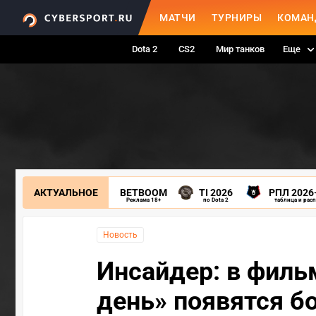
МАТЧИ
ТУРНИРЫ
КОМАН
Dota 2
CS2
Мир танков
Еще
АКТУАЛЬНОЕ
BETBOOM
TI 2026
РПЛ 2026
Реклама 18+
по Dota 2
таблица и рас
Новость
Инсайдер: в филь
день» появятся б