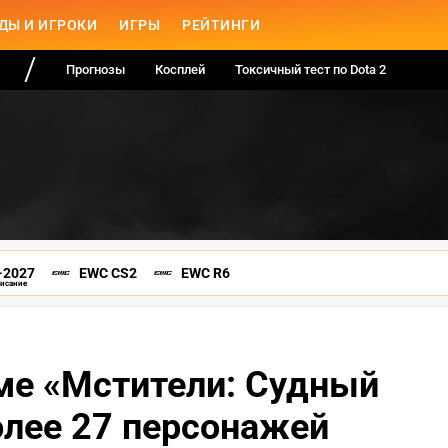
ДЫ И ИГРОКИ
ИГРЫ
РЕЙТИНГИ
Прогнозы
Косплей
Токсичный тест по Dota 2
-2027
EWC CS2
EWC R6
писание
ме «Мстители: Судный
олее 27 персонажей