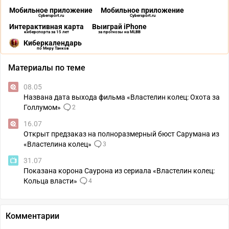
Мобильное приложение
Мобильное приложение
Cybersport.ru
Cybersport.ru
Интерактивная карта
Выиграй iPhone
киберспорта за 15 лет
за прогнозы на MLBB
Киберкалендарь
по Миру Танков
Материалы по теме
08.05
Названа дата выхода фильма «Властелин колец: Охота за
Голлумом»
2
16.07
Открыт предзаказ на полноразмерный бюст Сарумана из
«Властелина колец»
3
31.07
Показана корона Саурона из сериала «Властелин колец:
Кольца власти»
4
Комментарии