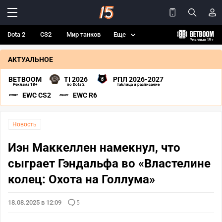
Dota 2
CS2
Мир танков
Еще
АКТУАЛЬНОЕ
BETBOOM
TI 2026
РПЛ 2026-2027
Реклама 18+
по Dota 2
таблица и расписание
EWC CS2
EWC R6
Новость
Иэн Маккеллен намекнул, что
сыграет Гэндальфа во «Властелине
колец: Охота на Голлума»
18.08.2025 в 12:09
5