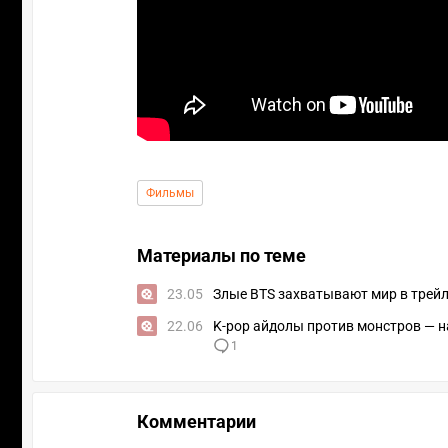
Фильмы
Материалы по теме
23.05
Злые BTS захватывают мир в трей
22.06
K-pop айдолы против монстров — н
1
Комментарии