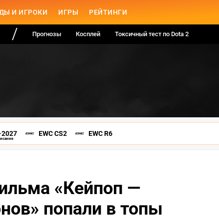
ДЫ И ИГРОКИ
ИГРЫ
РЕЙТИНГИ
Прогнозы
Косплей
Токсичный тест по Dota 2
-2027
EWC CS2
EWC R6
писание
ильма «Кейпоп —
нов» попали в топы