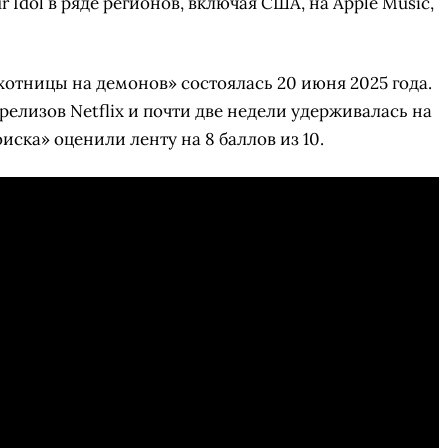
 Idol в ряде регионов, включая США, на Apple Music,
отницы на демонов» состоялась 20 июня 2025 года.
елизов Netflix и почти две недели удерживалась на
ска» оценили ленту на 8 баллов из 10.
СКАЧАТЬ НА
СК
ОВАТЬ
ЗАБРАТЬ
ANDROID