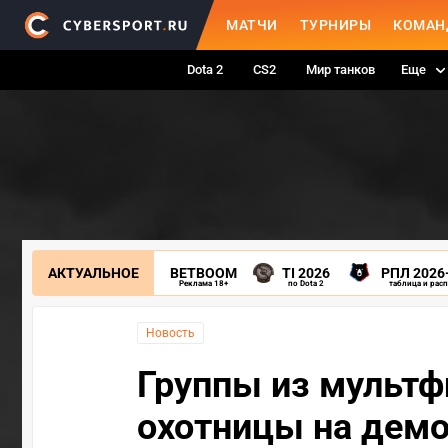
МАТЧИ
ТУРНИРЫ
КОМАН
Dota 2
CS2
Мир танков
Еще
АКТУАЛЬНОЕ
BETBOOM
TI 2026
РПЛ 2026
Реклама 18+
по Dota 2
таблица и рас
Новость
Группы из мультф
охотницы на демо