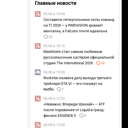
Главные новости
06.08 в 19:04
Составили пятиугольники силы команд
на TI 2026 — у PARIVISION хромает
менталка, а Falcons почти идеальна
22
06.08 в 18:16
Maelstorm стал самым любимым
русскоязычным кастером официальной
студии The International 2026
48
06.08 в 15:03
Rockstar назвала дату выхода третьего
трейлера GTA VI — его покажут на
Netflix
7
06.08 в 12:32
«Неважно. Впереди Шанхай» — ATF
после поражения от Liquid в гранд-
финале ESSENCE II
6
06.08 в 12:00