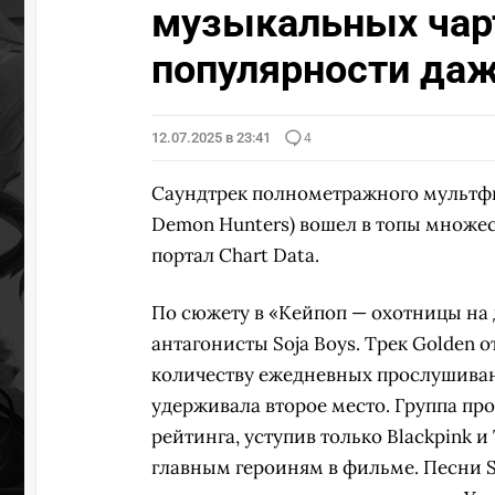
музыкальных чарт
популярности да
12.07.2025 в 23:41
4
Саундтрек полнометражного мультф
Demon Hunters) вошел в топы множе
портал Chart Data.
По сюжету в «Кейпоп — охотницы на д
антагонисты Soja Boys. Трек Golden о
количеству ежедневных прослушивани
удерживала второе место. Группа про
рейтинга, уступив только Blackpink 
главным героиням в фильме. Песни S