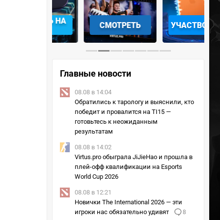
АЧАТЬ НА
СМОТРЕТЬ
УЧАСТВОВАТЬ
IOS
Главные новости
08.08 в 14:04
Обратились к тарологу и выяснили, кто
победит и провалится на TI15 —
готовьтесь к неожиданным
результатам
08.08 в 14:02
Virtus.pro обыграла JiJieHao и прошла в
плей-офф квалификации на Esports
World Cup 2026
08.08 в 12:21
Новички The International 2026 — эти
игроки нас обязательно удивят
8