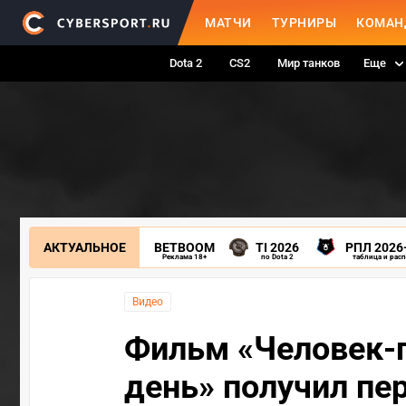
МАТЧИ
ТУРНИРЫ
КОМАН
Dota 2
CS2
Мир танков
Еще
АКТУАЛЬНОЕ
BETBOOM
TI 2026
РПЛ 2026
Реклама 18+
по Dota 2
таблица и рас
Видео
Фильм «Человек-
день» получил пе