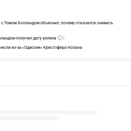
 с Томом Холландом объяснил, почему отказался снимать
лландом получил дату релиза
2
несли из-за «Одиссеи» Кристофера Нолана