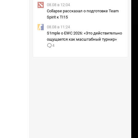
08.08 в 12:04
Collapse рассказал о подготовке Team
Spirit к TI15
08.08 в 11:24
S1mple о EWC 2026: «Это действительно
ощущается как масштабный турнир»
4