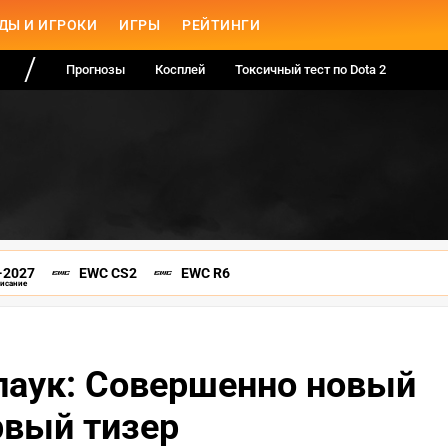
ДЫ И ИГРОКИ
ИГРЫ
РЕЙТИНГИ
Прогнозы
Косплей
Токсичный тест по Dota 2
-2027
EWC CS2
EWC R6
писание
паук: Совершенно новый
рвый тизер