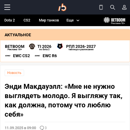
Dota 2
CS2
Мир танков
Еще
АКТУАЛЬНОЕ
BETBOOM
TI 2026
РПЛ 2026-2027
Реклама 18+
по Dota 2
таблица и расписание
EWC CS2
EWC R6
Новость
Энди Макдауэлл: «Мне не нужно
выглядеть молодо. Я выгляжу так,
как должна, потому что люблю
себя»
11.09.2025 в 09:00
3