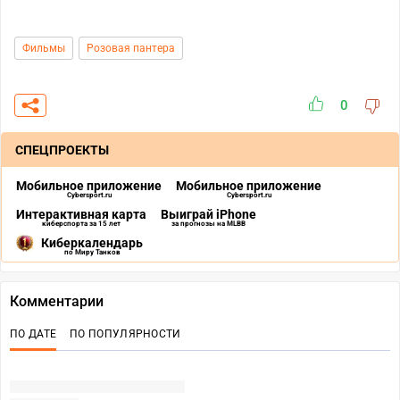
Фильмы
Розовая пантера
0
СПЕЦПРОЕКТЫ
Мобильное приложение
Мобильное приложение
Cybersport.ru
Cybersport.ru
Интерактивная карта
Выиграй iPhone
киберспорта за 15 лет
за прогнозы на MLBB
Киберкалендарь
по Миру Танков
Комментарии
ПО ДАТЕ
ПО ПОПУЛЯРНОСТИ