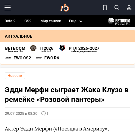
Dota 2
CS2
Мир танков
Еще
АКТУАЛЬНОЕ
BETBOOM
TI 2026
РПЛ 2026-2027
Реклама 18+
по Dota 2
таблица и расписание
EWC CS2
EWC R6
Новость
Эдди Мерфи сыграет Жака Клузо в
ремейке «Розовой пантеры»
29.07.2025 в 08:20
1
Актёр Эдди Мерфи («Поездка в Америку»,