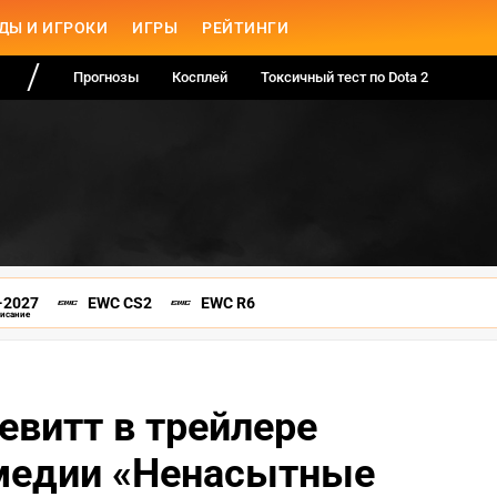
ДЫ И ИГРОКИ
ИГРЫ
РЕЙТИНГИ
Прогнозы
Косплей
Токсичный тест по Dota 2
-2027
EWC CS2
EWC R6
писание
витт в трейлере
медии «Ненасытные