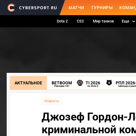
МАТЧИ
ТУРНИРЫ
КОМАН
Dota 2
CS2
Мир танков
Еще
АКТУАЛЬНОЕ
BETBOOM
TI 2026
РПЛ 2026
Реклама 18+
по Dota 2
таблица и рас
Новость
Джозеф Гордон-Ле
криминальной ко