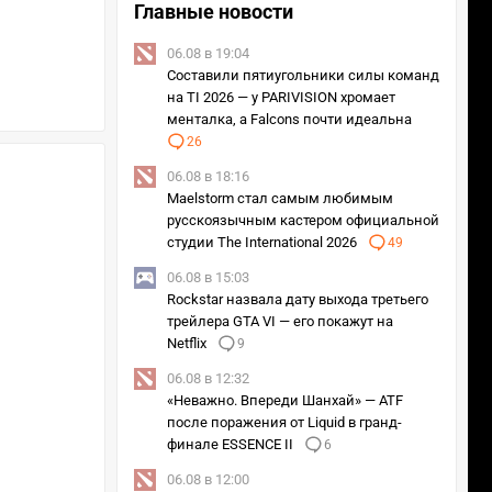
Главные новости
06.08 в 19:04
Составили пятиугольники силы команд
на TI 2026 — у PARIVISION хромает
менталка, а Falcons почти идеальна
26
06.08 в 18:16
Maelstorm стал самым любимым
русскоязычным кастером официальной
студии The International 2026
49
06.08 в 15:03
Rockstar назвала дату выхода третьего
трейлера GTA VI — его покажут на
Netflix
9
06.08 в 12:32
«Неважно. Впереди Шанхай» — ATF
после поражения от Liquid в гранд-
финале ESSENCE II
6
06.08 в 12:00