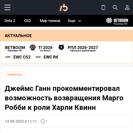
Dota 2
CS2
Мир танков
Еще
АКТУАЛЬНОЕ
BETBOOM
TI 2026
РПЛ 2026-2027
Реклама 18+
по Dota 2
таблица и расписание
EWC CS2
EWC R6
Новость
Джеймс Ганн прокомментировал
возможность возвращения Марго
Робби к роли Харли Квинн
14.08.2025 в 11:11
1