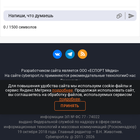
Напиши, что думаешь
0 / 1500 символов
Разработчиком сайта является ООО «ЕСПОРТ Медиа»
На сайте cybersport.ru применяются рекомендательные технологии
О нас
Документы
Для повышения удобства сайта мы используем cookie-файлы и
сервис Яндекс.Метрика
подробнее
. Продолжая использовать сайт,
© ООО «Киберспорт.ру» — Все права защищены
вы соглашаетесь на обработку файлов, используемых сервисом
подробнее
.
18+
ПРИНЯТЬ
ООО «Киберспорт.ру». Свидетельство о регистрации средств массовой
информации ЭЛ № ФС 77 - 74
022
выдано Федеральной службой по надзору в сфере связи,
информационных технологий и массовых коммуникаций (Роскомнадзор)
19 октября 2018 года. Главный редактор — В.Н. Животнев.
Cybersport.ru
@ 2011 - 2026