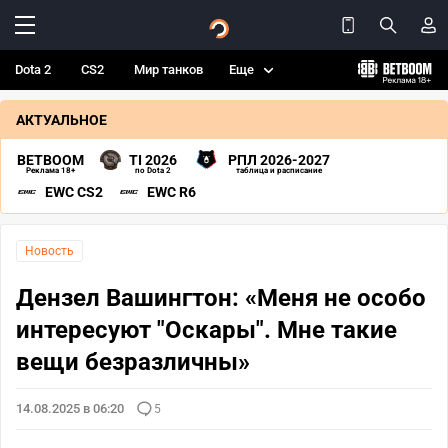
Dota 2
CS2
Мир танков
Еще
АКТУАЛЬНОЕ
BETBOOM
TI 2026
РПЛ 2026-2027
Реклама 18+
по Dota 2
таблица и расписание
EWC CS2
EWC R6
Новость
Дензел Вашингтон: «Меня не особо
интересуют "Оскары". Мне такие
вещи безразличны»
14.08.2025 в 06:20
5