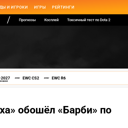
ДЫ И ИГРОКИ
ИГРЫ
РЕЙТИНГИ
Прогнозы
Косплей
Токсичный тест по Dota 2
-2027
EWC CS2
EWC R6
писание
ха» обошёл «Барби» по