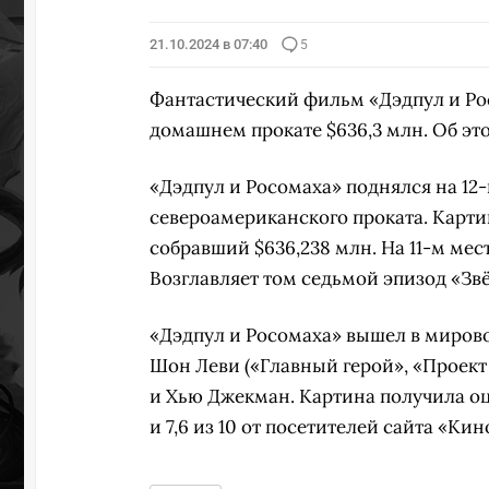
21.10.2024 в 07:40
5
Фантастический фильм «Дэдпул и Росо
домашнем прокате $636,3 млн. Об это
«Дэдпул и Росомаха» поднялся на 12
североамериканского проката. Карти
собравший $636,238 млн. На 11-м мес
Возглавляет том седьмой эпизод «Зв
«Дэдпул и Росомаха» вышел в мирово
Шон Леви («Главный герой», «Проект
и Хью Джекман. Картина получила оце
и 7,6 из 10 от посетителей сайта «Ки