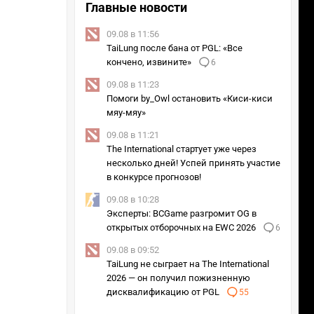
Главные новости
09.08 в 11:56
TaiLung после бана от PGL: «Все
кончено, извините»
6
09.08 в 11:23
Помоги by_Owl остановить «Киси-киси
мяу-мяу»
09.08 в 11:21
The International стартует уже через
несколько дней! Успей принять участие
в конкурсе прогнозов!
09.08 в 10:28
Эксперты: BCGame разгромит OG в
открытых отборочных на EWC 2026
6
09.08 в 09:52
TaiLung не сыграет на The International
2026 — он получил пожизненную
дисквалификацию от PGL
55