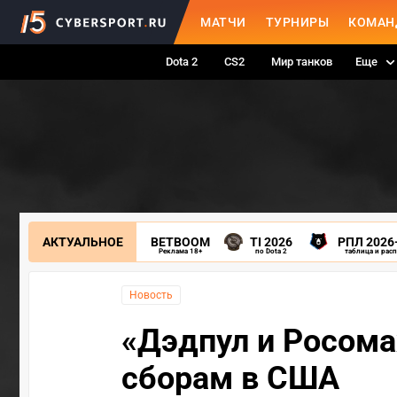
МАТЧИ
ТУРНИРЫ
КОМАН
Dota 2
CS2
Мир танков
Еще
АКТУАЛЬНОЕ
BETBOOM
TI 2026
РПЛ 2026
Реклама 18+
по Dota 2
таблица и рас
Новость
«Дэдпул и Росома
сборам в США