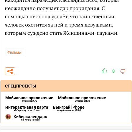
находится парамедик Кассандра Вебб, которая
неожиданно получает дар прорицания. С
помощью него она узнаёт, что таинственный
человек охотится за ней и тремя девушками,
которым суждено стать Женщинами-пауками.
Фильмы
8
СПЕЦПРОЕКТЫ
Мобильное приложение
Мобильное приложение
Cybersport.ru
Cybersport.ru
Интерактивная карта
Выиграй iPhone
киберспорта за 15 лет
за прогнозы на MLBB
Киберкалендарь
по Миру Танков