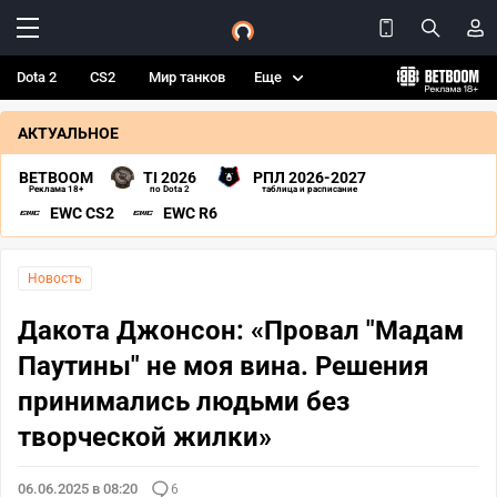
Dota 2
CS2
Мир танков
Еще
АКТУАЛЬНОЕ
BETBOOM
TI 2026
РПЛ 2026-2027
Реклама 18+
по Dota 2
таблица и расписание
EWC CS2
EWC R6
Новость
Дакота Джонсон: «Провал "Мадам
Паутины" не моя вина. Решения
принимались людьми без
творческой жилки»
06.06.2025 в 08:20
6