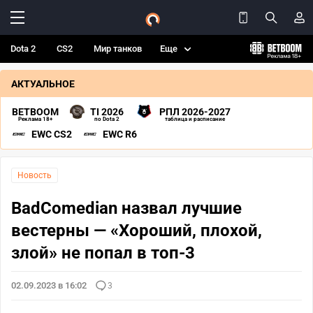
Dota 2
CS2
Мир танков
Еще
АКТУАЛЬНОЕ
BETBOOM
TI 2026
РПЛ 2026-2027
Реклама 18+
по Dota 2
таблица и расписание
EWC CS2
EWC R6
Новость
BadComedian назвал лучшие
вестерны — «Хороший, плохой,
злой» не попал в топ-3
02.09.2023 в 16:02
3