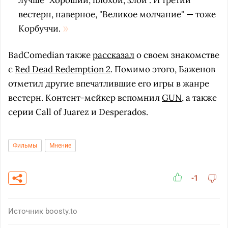
лучше "Хороший, плохой, злой". И третий
вестерн, наверное, "Великое молчание" — тоже
Корбуччи.
BadComedian также
рассказал
о своем знакомстве
с
Red Dead Redemption 2
. Помимо этого, Баженов
отметил другие впечатлившие его игры в жанре
вестерн. Контент-мейкер вспомнил
GUN
, а также
серии Call of Juarez и Desperados.
Фильмы
Мнение
-1
Источник
boosty.to