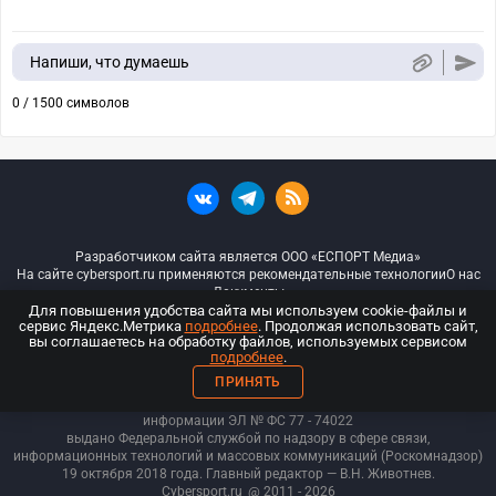
Напиши, что думаешь
0 / 1500 символов
Разработчиком сайта является ООО «ЕСПОРТ Медиа»
На сайте cybersport.ru применяются рекомендательные технологии
О нас
Документы
Для повышения удобства сайта мы используем cookie-файлы и
сервис Яндекс.Метрика
подробнее
. Продолжая использовать сайт,
© ООО «Киберспорт.ру» — Все права защищены
вы соглашаетесь на обработку файлов, используемых сервисом
подробнее
.
18+
ПРИНЯТЬ
ООО «Киберспорт.ру». Свидетельство о регистрации средств массовой
информации ЭЛ № ФС 77 - 74
022
выдано Федеральной службой по надзору в сфере связи,
информационных технологий и массовых коммуникаций (Роскомнадзор)
19 октября 2018 года. Главный редактор — В.Н. Животнев.
Cybersport.ru
@ 2011 - 2026