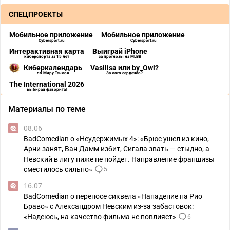
СПЕЦПРОЕКТЫ
Мобильное приложение
Мобильное приложение
Cybersport.ru
Cybersport.ru
Интерактивная карта
Выиграй iPhone
киберспорта за 15 лет
за прогнозы на MLBB
Киберкалендарь
Vasilisa или by_Owl?
по Миру Танков
За кого сердечко?
The International 2026
выбирай фаворита!
Материалы по теме
08.06
BadComedian о «Неудержимых 4»: «Брюс ушел из кино,
Арни занят, Ван Дамм избит, Сигала звать — стыдно, а
Невский в лигу ниже не пойдет. Направление франшизы
сместилось сильно»
5
16.07
BadComedian о переносе сиквела «Нападение на Рио
Браво» с Александром Невским из-за забастовок:
«Надеюсь, на качество фильма не повлияет»
6