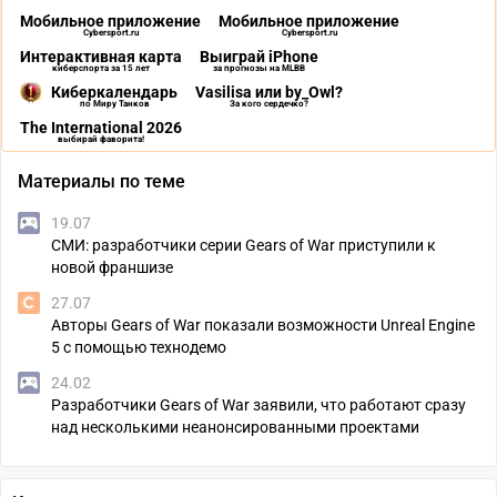
Мобильное приложение
Мобильное приложение
Cybersport.ru
Cybersport.ru
Интерактивная карта
Выиграй iPhone
киберспорта за 15 лет
за прогнозы на MLBB
Киберкалендарь
Vasilisa или by_Owl?
по Миру Танков
За кого сердечко?
The International 2026
выбирай фаворита!
Материалы по теме
19.07
СМИ: разработчики серии Gears of War приступили к
новой франшизе
27.07
Авторы Gears of War показали возможности Unreal Engine
5 с помощью технодемо
24.02
Разработчики Gears of War заявили, что работают сразу
над несколькими неанонсированными проектами