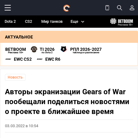
Dota 2
CS2
Мир танков
Еще
АКТУАЛЬНОЕ
BETBOOM
TI 2026
РПЛ 2026-2027
Реклама 18+
по Dota 2
таблица и расписание
EWC CS2
EWC R6
Новость
Авторы экранизации Gears of War
пообещали поделиться новостями
о проекте в ближайшее время
03.03.2022 в 10:54