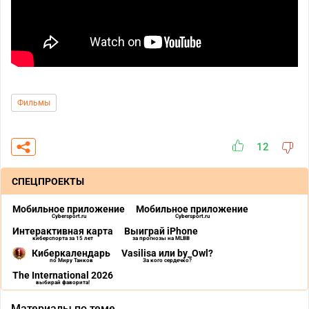
Фильмы
12
СПЕЦПРОЕКТЫ
Мобильное приложение
Мобильное приложение
Cybersport.ru
Cybersport.ru
Интерактивная карта
Выиграй iPhone
киберспорта за 15 лет
за прогнозы на MLBB
Киберкалендарь
Vasilisa или by_Owl?
по Миру Танков
За кого сердечко?
The International 2026
выбирай фаворита!
Материалы по теме