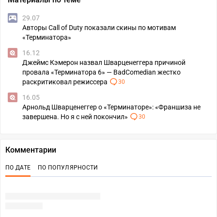
29.07
Авторы Call of Duty показали скины по мотивам
«Терминатора»
16.12
Джеймс Кэмерон назвал Шварценеггера причиной
провала «Терминатора 6» — BadComedian жестко
раскритиковал режиссера
30
16.05
Арнольд Шварценеггер о «Терминаторе»: «Франшиза не
завершена. Но я с ней покончил»
30
Комментарии
ПО ДАТЕ
ПО ПОПУЛЯРНОСТИ