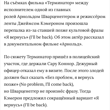
На съёмках фильма «Терминатор» между
исполнителем одной из главных
ролей Арнольдом Шварценеггером и режиссёром
ленты Джеймсом Кэмероном произошла
перепалка из-за ставшей позже культовой фразы
«Я вернусь» (I'll be back). Об этом актёр рассказал
в документальном фильме «Арнольд».
По сюжету Терминатор пришёл в полицейский
участок, где держали Сару Коннор. Дежурный
офицер отказал ему в визите. После этого злодей
должен был сказать «Без проблем, я вернусь
позже» (No problem, I’ll come back),
но Шварценеггер не произнёс фразу. Тогда
Кэмерон предложил сокращённый вариант «Я
вернусь» (I'll be back).