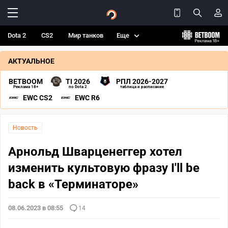
Dota 2
CS2
Мир танков
Еще
АКТУАЛЬНОЕ
BETBOOM
TI 2026
РПЛ 2026-2027
Реклама 18+
по Dota 2
таблица и расписание
EWC CS2
EWC R6
Новость
Арнольд Шварценеггер хотел
изменить культовую фразу I'll be
back в «Терминаторе»
08.06.2023 в 08:55
14