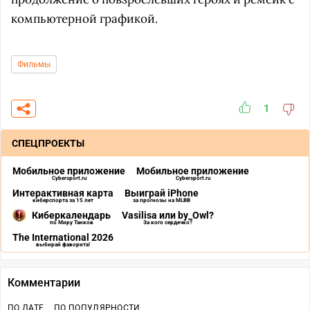
компьютерной графикой.
Фильмы
1
СПЕЦПРОЕКТЫ
Мобильное приложение
Мобильное приложение
Cybersport.ru
Cybersport.ru
Интерактивная карта
Выиграй iPhone
киберспорта за 15 лет
за прогнозы на MLBB
Киберкалендарь
Vasilisa или by_Owl?
по Миру Танков
За кого сердечко?
The International 2026
выбирай фаворита!
Комментарии
ПО ДАТЕ
ПО ПОПУЛЯРНОСТИ