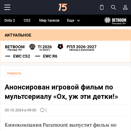
Dota 2
CS2
Мир танков
Еще
АКТУАЛЬНОЕ
BETBOOM
TI 2026
РПЛ 2026-2027
Реклама 18+
по Dota 2
таблица и расписание
EWC CS2
EWC R6
Новость
Анонсирован игровой фильм по
мультсериалу «Ох, уж эти детки!»
03.10.2024 в 09:00
2
Кинокомпания Paramount выпустит фильм по