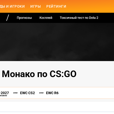
ДЫ И ИГРОКИ
ИГРЫ
РЕЙТИНГИ
Прогнозы
Косплей
Токсичный тест по Dota 2
 Монако по CS:GO
-2027
EWC CS2
EWC R6
писание