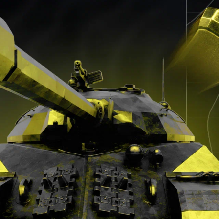
Главные новости
06.08 в 19:04
Составили пятиугольники силы команд
на TI 2026 — у PARIVISION хромает
менталка, а Falcons почти идеальна
10
06.08 в 18:16
Maelstorm стал самым любимым
русскоязычным кастером официальной
студии The International 2026
31
06.08 в 15:03
Rockstar назвала дату выхода третьего
трейлера GTA VI — его покажут на
Netflix
4
06.08 в 12:32
«Неважно. Впереди Шанхай» — ATF
после поражения от Liquid в гранд-
финале ESSENCE II
6
06.08 в 12:00