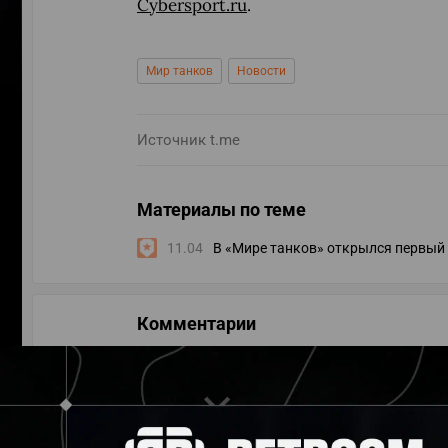
Cybersport.ru
.
Мир танков
Новости
Источник
t.me
Материалы по теме
11.04
В «Мире танков» открылся первый 
Комментарии
УЧАСТВ
ПО ДАТЕ
ПО ПОПУЛЯРНОСТИ