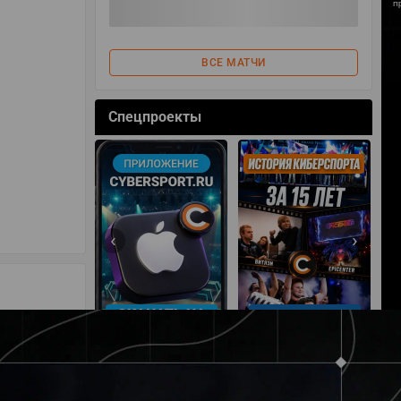
ВСЕ МАТЧИ
Спецпроекты
‹
›
АЧАТЬ НА
СМОТРЕТЬ
УЧАСТВОВАТЬ
IOS