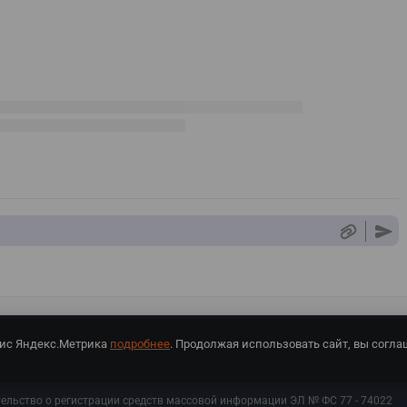
вис Яндекс.Метрика
подробнее
. Продолжая использовать сайт, вы согла
СПОРТ Медиа»
На сайте cybersport.ru применяются рекомендательные техноло
тельство о регистрации средств массовой информации ЭЛ № ФС 77 - 74
022