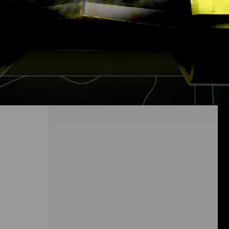
Пять причин, почему PARIVISION
выиграет The International 2026
27