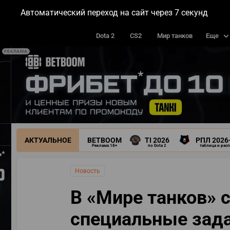
Автоматический переход на сайт через
5
секунд
МАТЧИ
ТУРНИРЫ
КОМАН
Dota 2
CS2
Мир танков
Еще
РЕКЛАМА
АКТУАЛЬНОЕ
BETBOOM
TI 2026
РПЛ 2026
Реклама 18+
по Dota 2
таблица и рас
Новость
В «Мире танков» 
специальные зада