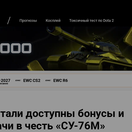
ДЫ И ИГРОКИ
ИГРЫ
РЕЙТИНГИ
Прогнозы
Косплей
Токсичный тест по Dota 2
-2027
EWC CS2
EWC R6
писание
стали доступны бонусы и
чи в честь «СУ-76М»