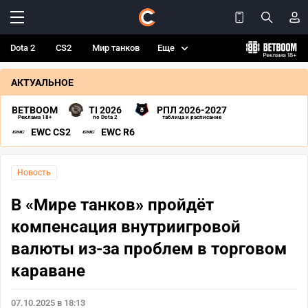
Dota 2
CS2
Мир танков
Еще
АКТУАЛЬНОЕ
BETBOOM
TI 2026
РПЛ 2026-2027
Реклама 18+
по Dota 2
таблица и расписание
EWC CS2
EWC R6
Новость
В «Мире танков» пройдёт
компенсация внутриигровой
валюты из-за проблем в торговом
караване
07.10.2025 в 18:13