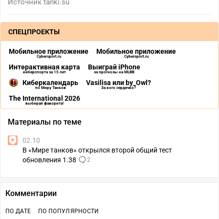
Источник
tanki.su
СПЕЦПРОЕКТЫ
Мобильное приложение
Мобильное приложение
Cybersport.ru
Cybersport.ru
Интерактивная карта
Выиграй iPhone
киберспорта за 15 лет
за прогнозы на MLBB
Киберкалендарь
Vasilisa или by_Owl?
по Миру Танков
За кого сердечко?
The International 2026
выбирай фаворита!
Материалы по теме
02.10
В «Мире танков» открылся второй общий тест
обновления 1.38
2
Комментарии
ПО ДАТЕ
ПО ПОПУЛЯРНОСТИ