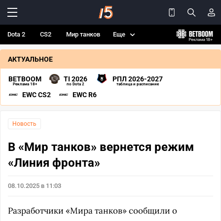
Dota 2
CS2
Мир танков
Еще
АКТУАЛЬНОЕ
BETBOOM
TI 2026
РПЛ 2026-2027
Реклама 18+
по Dota 2
таблица и расписание
EWC CS2
EWC R6
Новость
В «Мир танков» вернется режим
«Линия фронта»
08.10.2025 в 11:03
Разработчики «Мира танков» сообщили о